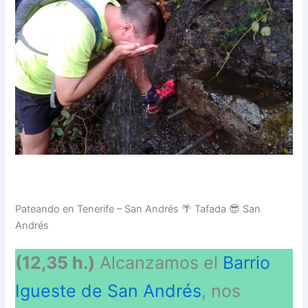
Pateando en Tenerife – San Andrés 🌴 Tafada 😎 San
Andrés
(12,35 h.)
Alcanzamos el
Barrio
Igueste de San Andrés
, nos