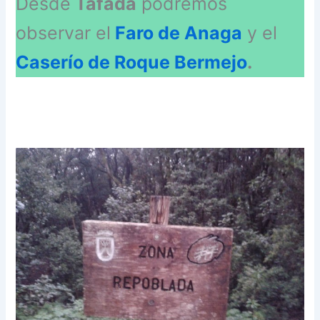
Desde
Tafada
podremos
observar el
Faro de Anaga
y el
Caserío de Roque Bermejo
.