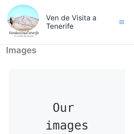
Ir
al
Ven de Visita a
contenido
Tenerife
Images
Our 
images