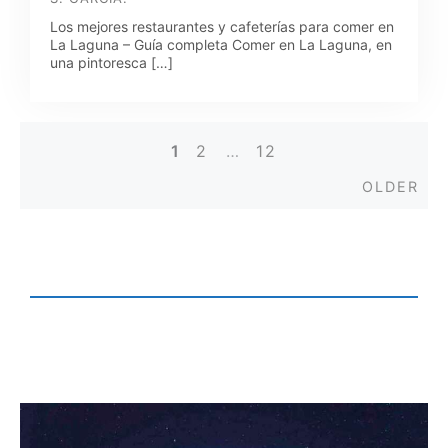
Los mejores restaurantes y cafeterías para comer en
La Laguna – Guía completa Comer en La Laguna, en
una pintoresca […]
1
2
…
12
Posts
Old
OLDER
navigation