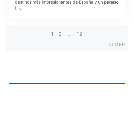
destinos más impresionantes de España y un paraíso
[…]
1
2
…
12
Posts
Old
OLDER
navigation