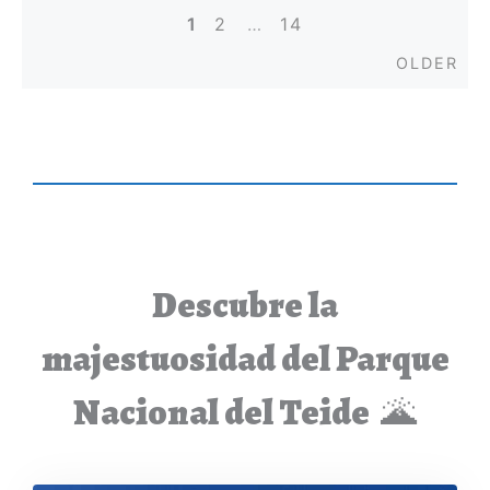
1
2
…
14
Posts
Old
OLDER
navigation
Descubre la
majestuosidad del Parque
Nacional del Teide
🌋