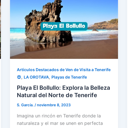
Artículos Destacados de Ven de Visita a Tenerife
,
,
😍
LA OROTAVA
Playas de Tenerife
Playa El Bollullo: Explora la Belleza
Natural del Norte de Tenerife
S. García.
/
noviembre 8, 2023
Imagina un rincón en Tenerife donde la
naturaleza y el mar se unen en perfecta