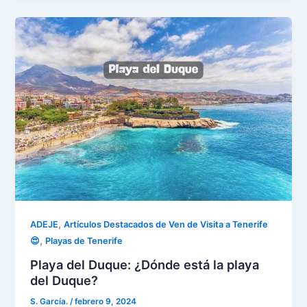
,
ADEJE
Artículos Destacados de Ven de Visita a Tenerife
,
😍
Playas de Tenerife
Playa del Duque: ¿Dónde está la playa
del Duque?
S. García.
/
febrero 9, 2024