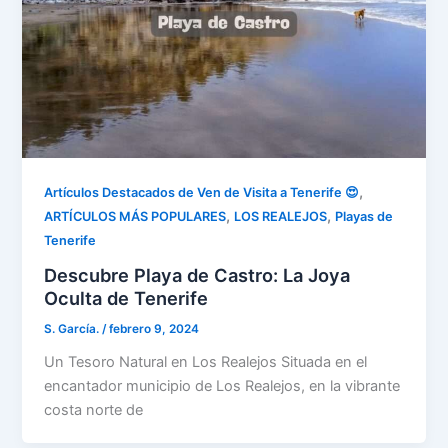
,
Artículos Destacados de Ven de Visita a Tenerife 😍
,
,
ARTÍCULOS MÁS POPULARES
LOS REALEJOS
Playas de
Tenerife
Descubre Playa de Castro: La Joya
Oculta de Tenerife
S. García.
/
febrero 9, 2024
Un Tesoro Natural en Los Realejos Situada en el
encantador municipio de Los Realejos, en la vibrante
costa norte de