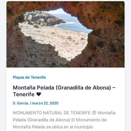
Playas de Tenerife
Montaña Pelada (Granadilla de Abona) –
Tenerife ❤️
S. García.
/
marzo 22, 2020
MONUMENTO NATURAL DE TENERIFE 😍 Montaña
Pelada (Granadilla de Abona) El Monumento de
Montaña Pelada se ubica en el municipio