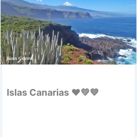
Islas Canarias ❤️💚💙