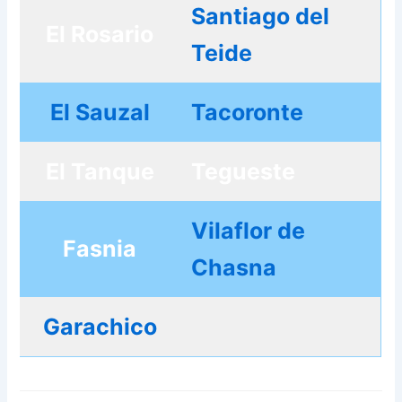
Santiago del
El Rosario
Teide
El Sauzal
Tacoronte
El Tanque
Tegueste
Vilaflor de
Fasnia
Chasna
Garachico