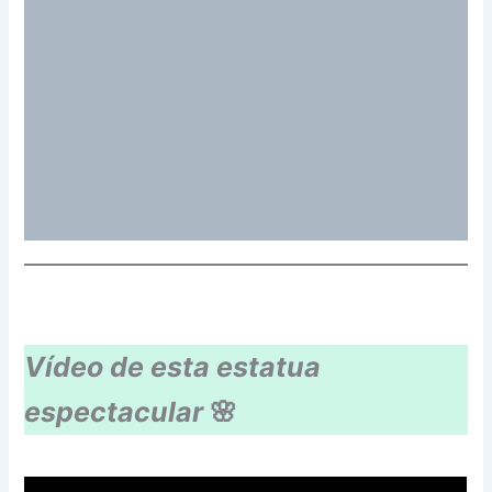
Vídeo
de esta estatua
espectacular
🌸