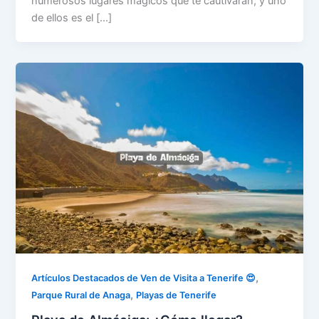
numerosos lugares mágicos que te cautivarán, y uno
de ellos es el […]
,
Artículos Destacados de Ven de Visita a Tenerife 😍
,
Parque Rural de Anaga
Playas de Tenerife