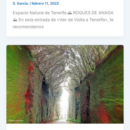
S. García.
/
febrero 11, 2023
Espacio Natural de Tenerife 🌄 ROQUES DE ANAGA
⛰️ En esta entrada de «Ven de Visita a Tenerife«, te
recomendamos