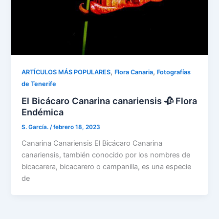
,
,
ARTÍCULOS MÁS POPULARES
Flora Canaria
Fotografías
de Tenerife
El Bicácaro Canarina canariensis 🥀 Flora
Endémica
S. García.
/
febrero 18, 2023
Canarina Canariensis El Bicácaro Canarina
canariensis, también conocido por los nombres de
bicacarera, bicacarero o campanilla, es una especie
de