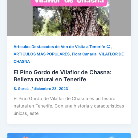
,
Artículos Destacados de Ven de Visita a Tenerife 😍
,
,
ARTÍCULOS MÁS POPULARES
Flora Canaria
VILAFLOR DE
CHASNA
El Pino Gordo de Vilaflor de Chasna:
Belleza natural en Tenerife
S. García.
/
diciembre 23, 2023
El Pino Gordo de Vilaflor de Chasna es un tesoro
natural en Tenerife. Con una historia y características
únicas, este