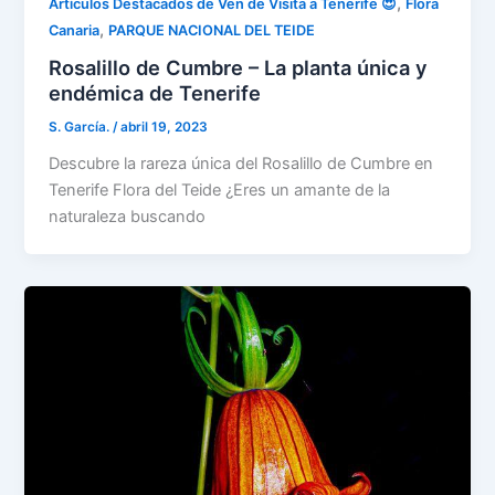
,
Artículos Destacados de Ven de Visita a Tenerife 😍
Flora
,
Canaria
PARQUE NACIONAL DEL TEIDE
Rosalillo de Cumbre – La planta única y
endémica de Tenerife
S. García.
/
abril 19, 2023
Descubre la rareza única del Rosalillo de Cumbre en
Tenerife Flora del Teide ¿Eres un amante de la
naturaleza buscando