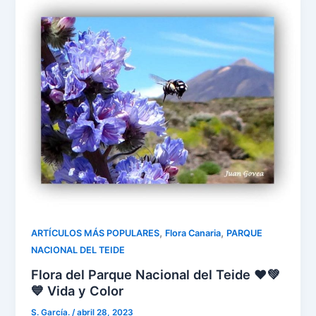
,
,
ARTÍCULOS MÁS POPULARES
Flora Canaria
PARQUE
NACIONAL DEL TEIDE
Flora del Parque Nacional del Teide ❤️💚
💙 Vida y Color
S. García.
/
abril 28, 2023