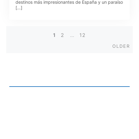
destinos más impresionantes de España y un paraíso
[…]
1
2
…
12
Posts
Old
OLDER
navigation