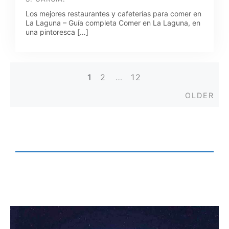
Los mejores restaurantes y cafeterías para comer en
La Laguna – Guía completa Comer en La Laguna, en
una pintoresca […]
1
2
…
12
Posts
Old
OLDER
navigation