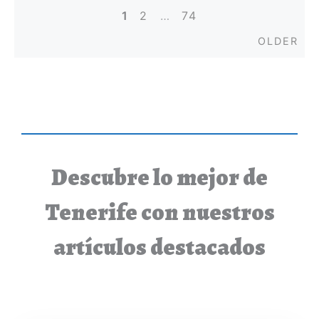
1
2
…
74
Posts
Old
OLDER
navigation
Descubre lo mejor de
Tenerife con nuestros
artículos destacados