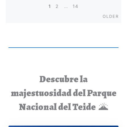
1
2
…
14
Posts
Old
OLDER
navigation
Descubre la
majestuosidad del Parque
Nacional del Teide
🌋