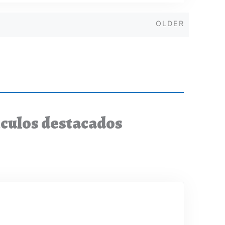
Older
OLDER
ículos destacados