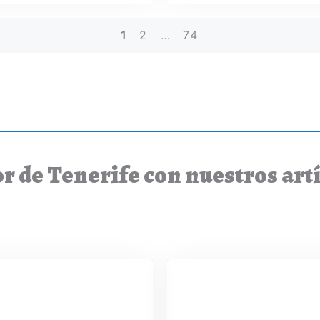
1
2
…
74
r de Tenerife con nuestros art