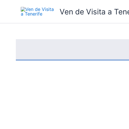
Ir
Ven de Visita a Tene
al
contenido