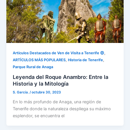
,
Artículos Destacados de Ven de Visita a Tenerife 😍
,
,
ARTÍCULOS MÁS POPULARES
Historia de Tenerife
Parque Rural de Anaga
Leyenda del Roque Anambro: Entre la
Historia y la Mitología
S. García.
/
octubre 30, 2023
En lo más profundo de Anaga, una región de
Tenerife donde la naturaleza despliega su máximo
esplendor, se encuentra el