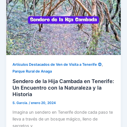
,
Artículos Destacados de Ven de Visita a Tenerife 😍
Parque Rural de Anaga
Sendero de la Hija Cambada en Tenerife:
Un Encuentro con la Naturaleza y la
Historia
S. García.
/
enero 20, 2024
Imagina un sendero en Tenerife donde cada paso te
lleva a través de un bosque mágico, lleno de
secretos y