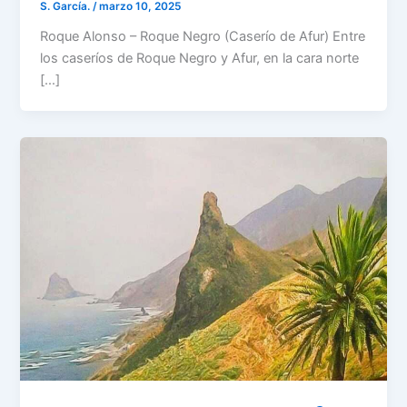
S. García.
/
marzo 10, 2025
Roque Alonso – Roque Negro (Caserío de Afur) Entre
los caseríos de Roque Negro y Afur, en la cara norte
[…]