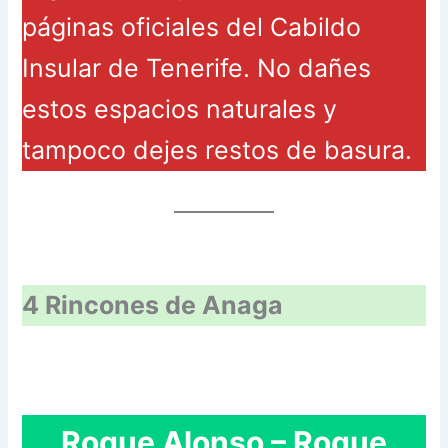
páginas oficiales del Cabildo
Insular de Tenerife. No dañes
estos espacios naturales y
tampoco dejes restos de basura.
4 Rincones de Anaga
Roque Alonso – Roque