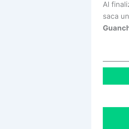
Al final
saca un
Guanch