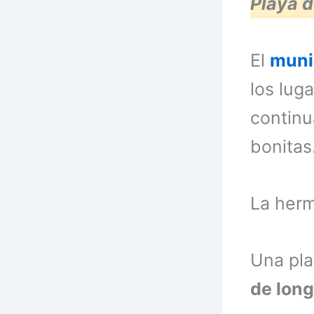
Playa d
El
muni
los luga
continu
bonitas
La her
Una pla
de long