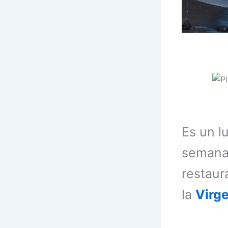
Es un l
semana 
restaur
la
Virge