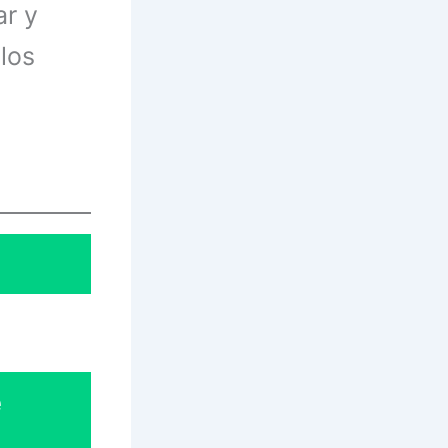
ar y
los
e