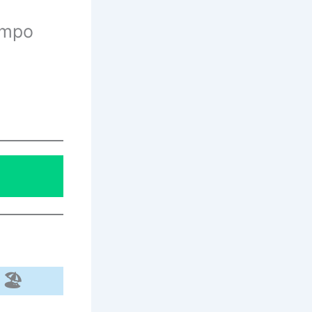
iempo
🏖️