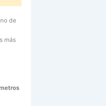
uno de
as más
metros