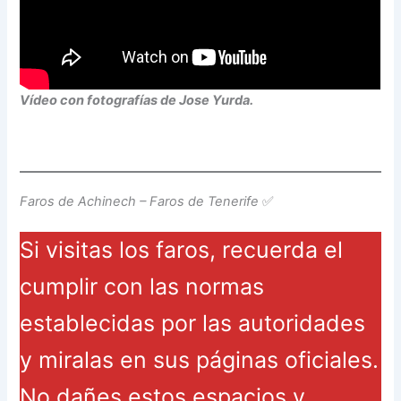
Vídeo con fotografías de Jose Yurda.
Faros de Achinech – Faros de Tenerife
✅
Si visitas los faros, recuerda el
cumplir con las normas
establecidas por las autoridades
y miralas en sus páginas oficiales.
No dañes estos espacios y