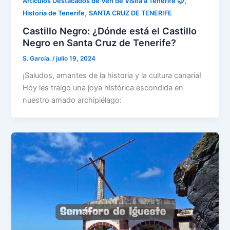
,
Artículos Destacados de Ven de Visita a Tenerife 😍
,
Historia de Tenerife
SANTA CRUZ DE TENERIFE
Castillo Negro: ¿Dónde está el Castillo
Negro en Santa Cruz de Tenerife?
S. García.
/
julio 19, 2024
¡Saludos, amantes de la historia y la cultura canaria!
Hoy les traigo una joya histórica escondida en
nuestro amado archipiélago: