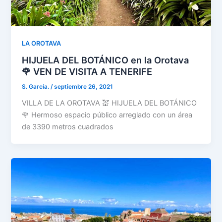
LA OROTAVA
HIJUELA DEL BOTÁNICO en la Orotava
🌹 VEN DE VISITA A TENERIFE
S. García.
/
septiembre 26, 2021
VILLA DE LA OROTAVA 💒 HIJUELA DEL BOTÁNICO
🌹 Hermoso espacio público arreglado con un área
de 3390 metros cuadrados