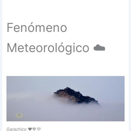
Fenómeno
Meteorológico ☁️
Garachico
❤️💙💜