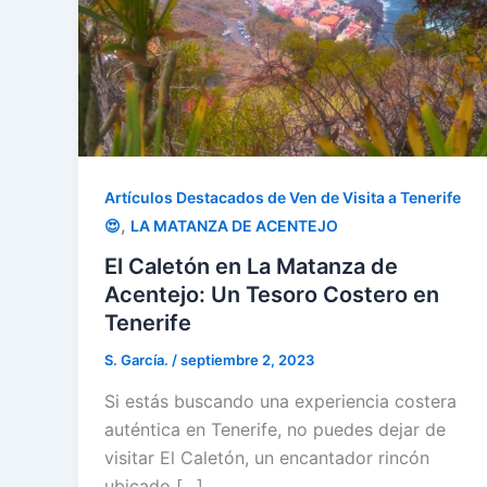
Artículos Destacados de Ven de Visita a Tenerife
,
😍
LA MATANZA DE ACENTEJO
El Caletón en La Matanza de
Acentejo: Un Tesoro Costero en
Tenerife
S. García.
/
septiembre 2, 2023
Si estás buscando una experiencia costera
auténtica en Tenerife, no puedes dejar de
visitar El Caletón, un encantador rincón
ubicado […]