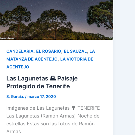
,
,
,
CANDELARIA
EL ROSARIO
EL SAUZAL
LA
,
MATANZA DE ACENTEJO
LA VICTORIA DE
ACENTEJO
Las Lagunetas 🌄 Paisaje
Protegido de Tenerife
S. García.
/
marzo 17, 2020
Imágenes de Las Lagunetas 🌳 TENERIFE
Las Lagunetas (Ramón Armas) Noche de
estrellas Estas son las fotos de Ramón
Armas