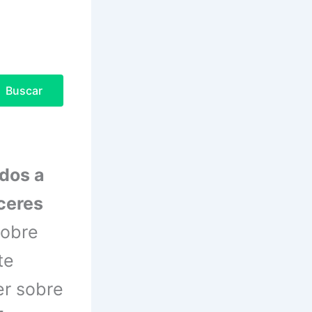
Buscar
odos a
ceres
sobre
te
er sobre