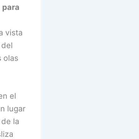
 para
a vista
 del
 olas
en el
un lugar
 de la
liza