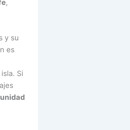
fe
,
s y su
én es
sla. Si
ajes
tunidad