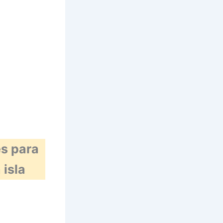
es para
 isla