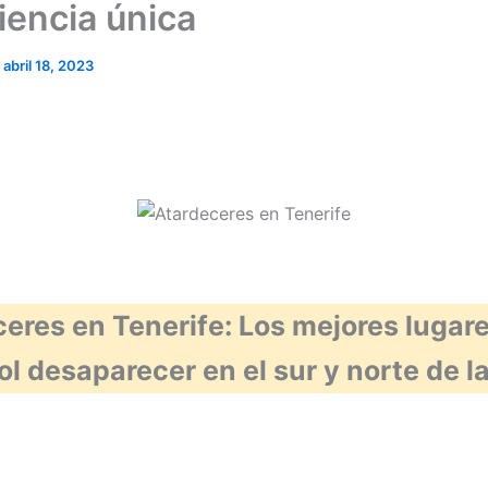
iencia única
/
abril 18, 2023
eres en Tenerife: Los mejores lugar
sol desaparecer en el sur y norte de la