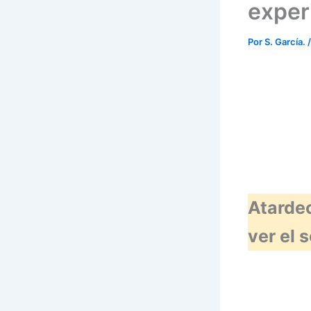
exper
Por
S. García.
Atardec
ver el 