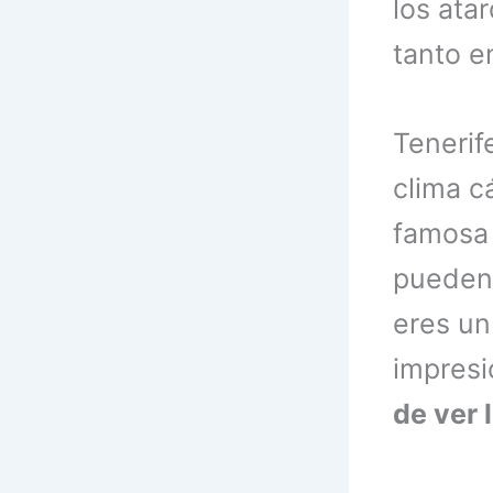
los ata
tanto e
Tenerif
clima c
famosa 
pueden 
eres un
impres
de ver 