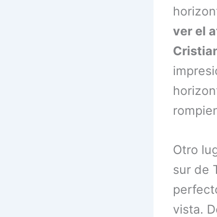
horizon
ver el 
Cristia
impresi
horizon
rompien
Otro lu
sur de 
perfect
vista. 