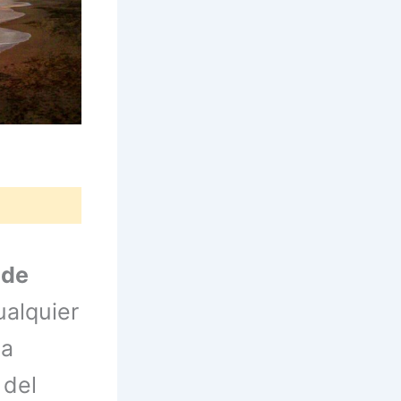
 de
ualquier
ta
 del