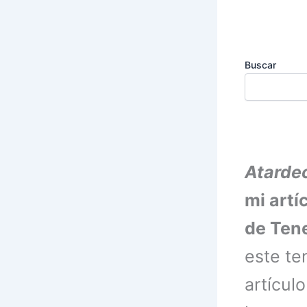
Buscar
Atardec
mi artí
de Tene
este te
artícul