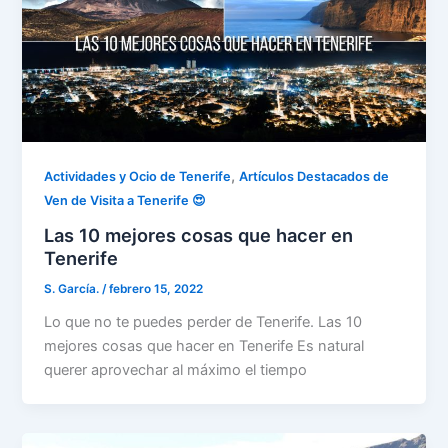
,
Actividades y Ocio de Tenerife
Artículos Destacados de
Ven de Visita a Tenerife 😍
Las 10 mejores cosas que hacer en
Tenerife
S. García.
/
febrero 15, 2022
Lo que no te puedes perder de Tenerife. Las 10
mejores cosas que hacer en Tenerife Es natural
querer aprovechar al máximo el tiempo