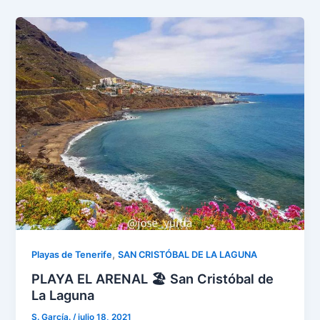
,
Playas de Tenerife
SAN CRISTÓBAL DE LA LAGUNA
PLAYA EL ARENAL 🏖️ San Cristóbal de
La Laguna
S. García.
/
julio 18, 2021