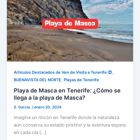
,
Artículos Destacados de Ven de Visita a Tenerife 😍
,
BUENAVISTA DEL NORTE
Playas de Tenerife
Playa de Masca en Tenerife: ¿Cómo se
llega a la playa de Masca?
S. García.
/
enero 20, 2024
Imagina un rincón en Tenerife donde la naturaleza
aún conserva su estado prístino y la aventura espera
en cada ola […]