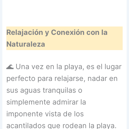
Relajación y Conexión con la
Naturaleza
🌊 Una vez en la playa, es el lugar
perfecto para relajarse, nadar en
sus aguas tranquilas o
simplemente admirar la
imponente vista de los
acantilados que rodean la playa.