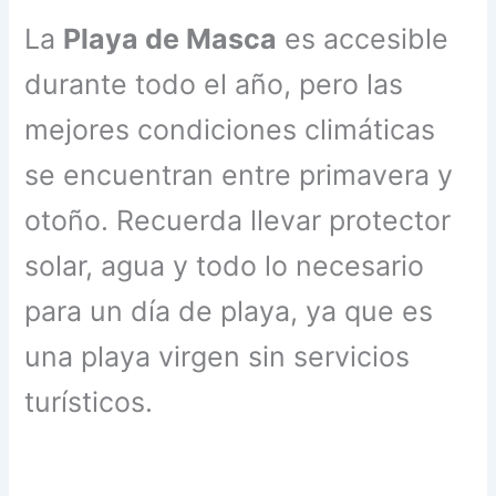
La
Playa de Masca
es accesible
durante todo el año, pero las
mejores condiciones climáticas
se encuentran entre primavera y
otoño. Recuerda llevar protector
solar, agua y todo lo necesario
para un día de playa, ya que es
una playa virgen sin servicios
turísticos.