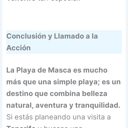
Conclusión y Llamado a la
Acción
La Playa de Masca es mucho
más que una simple playa; es un
destino que combina belleza
natural, aventura y tranquilidad.
Si estás planeando una visita a