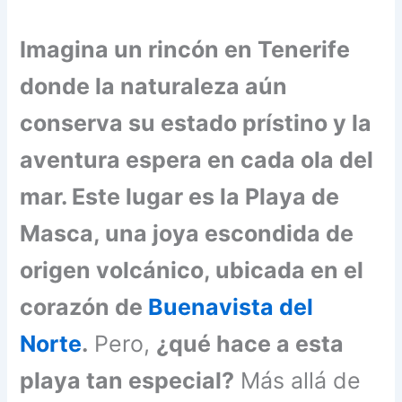
Imagina un rincón en Tenerife
donde la naturaleza aún
conserva su estado prístino y la
aventura espera en cada ola del
mar. Este lugar es la Playa de
Masca, una joya escondida de
origen volcánico, ubicada en el
corazón de
Buenavista del
Norte
.
Pero,
¿qué hace a esta
playa tan especial?
Más allá de