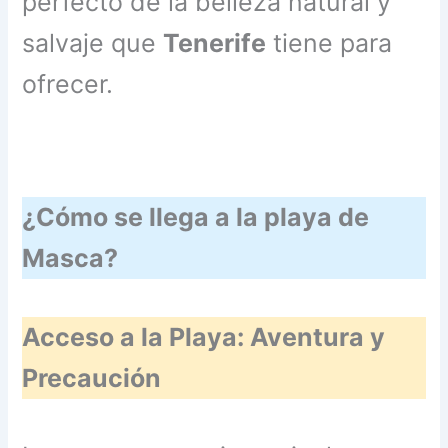
perfecto de la belleza natural y
salvaje que
Tenerife
tiene para
ofrecer.
¿Cómo se llega a la playa de
Masca?
Acceso a la Playa: Aventura y
Precaución