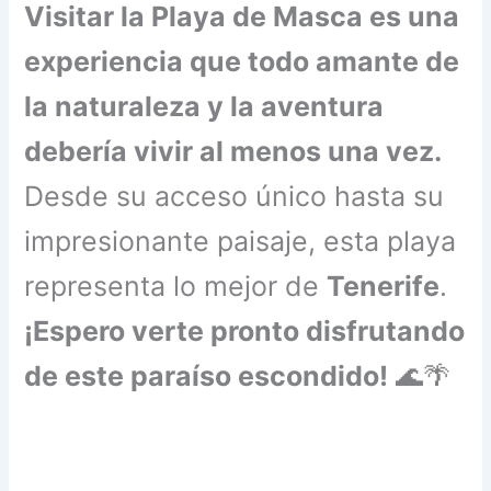
Visitar la Playa de Masca es una
experiencia que todo amante de
la naturaleza y la aventura
debería vivir al menos una vez.
Desde su acceso único hasta su
impresionante paisaje, esta playa
representa lo mejor de
Tenerife
.
¡Espero verte pronto disfrutando
de este paraíso escondido!
🌊🌴