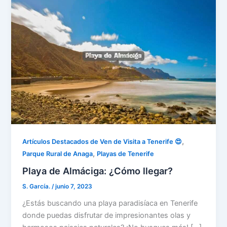
,
Artículos Destacados de Ven de Visita a Tenerife 😍
,
Parque Rural de Anaga
Playas de Tenerife
Playa de Almáciga: ¿Cómo llegar?
S. García.
/
junio 7, 2023
¿Estás buscando una playa paradisíaca en Tenerife
donde puedas disfrutar de impresionantes olas y