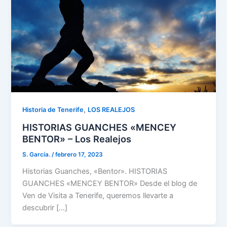
,
Historia de Tenerife
LOS REALEJOS
HISTORIAS GUANCHES «MENCEY
BENTOR» – Los Realejos
S. García.
/
febrero 17, 2023
Historias Guanches, «Bentor». HISTORIAS
GUANCHES «MENCEY BENTOR» Desde el blog de
Ven de Visita a Tenerife, queremos llevarte a
descubrir […]