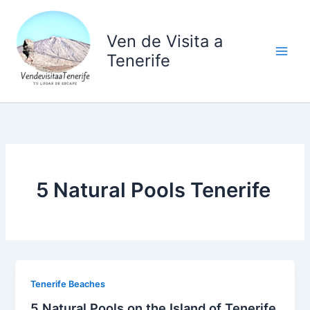
Ir
al
Ven de Visita a
contenido
Tenerife
5 Natural Pools Tenerife
Tenerife Beaches
5 Natural Pools on the Island of Tenerife