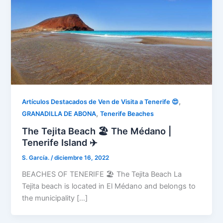
,
Artículos Destacados de Ven de Visita a Tenerife 😍
,
GRANADILLA DE ABONA
Tenerife Beaches
The Tejita Beach 🏖️ The Médano |
Tenerife Island ✈️
S. García.
/
diciembre 16, 2022
BEACHES OF TENERIFE 🏖️ The Tejita Beach La
Tejita beach is located in El Médano and belongs to
the municipality […]