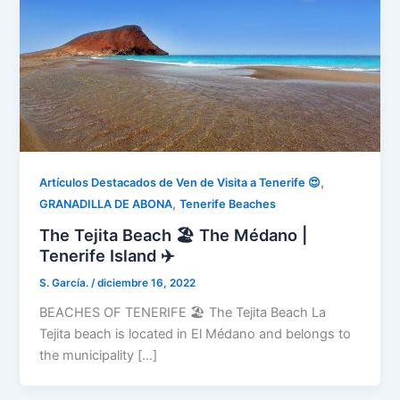
,
Artículos Destacados de Ven de Visita a Tenerife 😍
,
GRANADILLA DE ABONA
Tenerife Beaches
The Tejita Beach 🏖️ The Médano |
Tenerife Island ✈️
S. García.
/
diciembre 16, 2022
BEACHES OF TENERIFE 🏖️ The Tejita Beach La
Tejita beach is located in El Médano and belongs to
the municipality […]