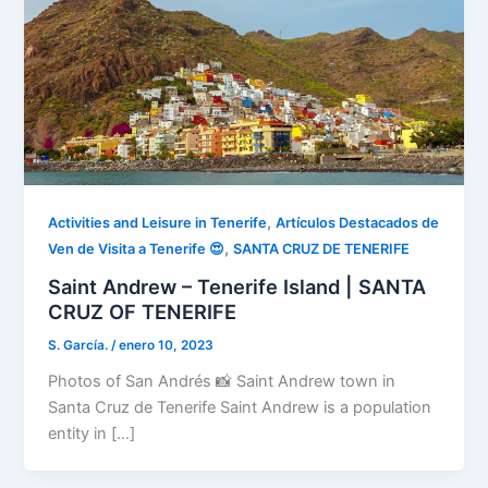
,
Activities and Leisure in Tenerife
Artículos Destacados de
,
Ven de Visita a Tenerife 😍
SANTA CRUZ DE TENERIFE
Saint Andrew – Tenerife Island | SANTA
CRUZ OF TENERIFE
S. García.
/
enero 10, 2023
Photos of San Andrés 📸 Saint Andrew town in
Santa Cruz de Tenerife Saint Andrew is a population
entity in […]