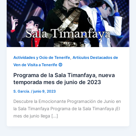
,
Actividades y Ocio de Tenerife
Artículos Destacados de
Ven de Visita a Tenerife 😍
Programa de la Sala Timanfaya, nueva
temporada mes de junio de 2023
S. García.
/
junio 9, 2023
Descubre la Emocionante Programación de Junio ​​en
la Sala Timanfaya Programa de la Sala Timanfaya ¡El
mes de junio llega […]