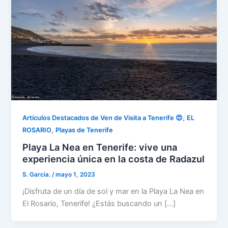
,
Artículos Destacados de Ven de Visita a Tenerife 😍
EL
,
ROSARIO
Playas de Tenerife
Playa La Nea en Tenerife: vive una
experiencia única en la costa de Radazul
S. García.
/
mayo 1, 2023
¡Disfruta de un día de sol y mar en la Playa La Nea en
El Rosario, Tenerife! ¿Estás buscando un […]