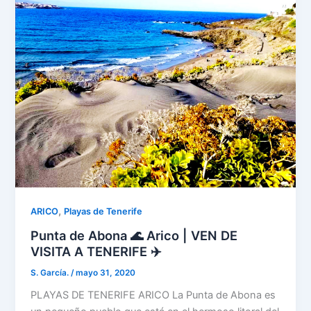
,
ARICO
Playas de Tenerife
Punta de Abona 🌊 Arico | VEN DE
VISITA A TENERIFE ✈️
S. García.
/
mayo 31, 2020
PLAYAS DE TENERIFE ARICO La Punta de Abona es