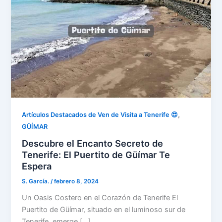
,
Artículos Destacados de Ven de Visita a Tenerife 😍
GÜÍMAR
Descubre el Encanto Secreto de
Tenerife: El Puertito de Güímar Te
Espera
S. García.
/
febrero 8, 2024
Un Oasis Costero en el Corazón de Tenerife El
Puertito de Güímar, situado en el luminoso sur de
Tenerife, emerge […]