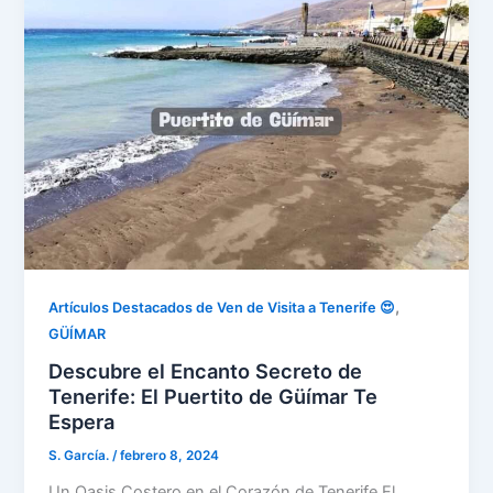
,
Artículos Destacados de Ven de Visita a Tenerife 😍
GÜÍMAR
Descubre el Encanto Secreto de
Tenerife: El Puertito de Güímar Te
Espera
S. García.
/
febrero 8, 2024
Un Oasis Costero en el Corazón de Tenerife El