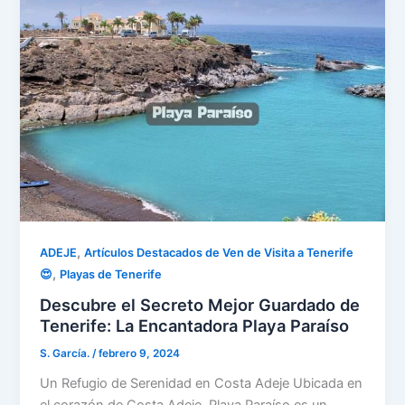
,
ADEJE
Artículos Destacados de Ven de Visita a Tenerife
,
😍
Playas de Tenerife
Descubre el Secreto Mejor Guardado de
Tenerife: La Encantadora Playa Paraíso
S. García.
/
febrero 9, 2024
Un Refugio de Serenidad en Costa Adeje Ubicada en