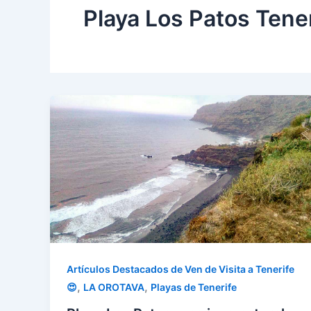
Playa Los Patos Tene
Artículos Destacados de Ven de Visita a Tenerife
,
,
😍
LA OROTAVA
Playas de Tenerife