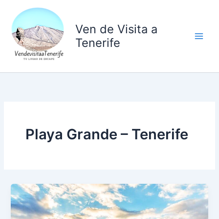
Ir
al
Ven de Visita a
contenido
Tenerife
Playa Grande – Tenerife