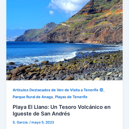
,
Artículos Destacados de Ven de Visita a Tenerife 😍
,
Parque Rural de Anaga
Playas de Tenerife
Playa El Llano: Un Tesoro Volcánico en
Igueste de San Andrés
S. García.
/
mayo 5, 2023