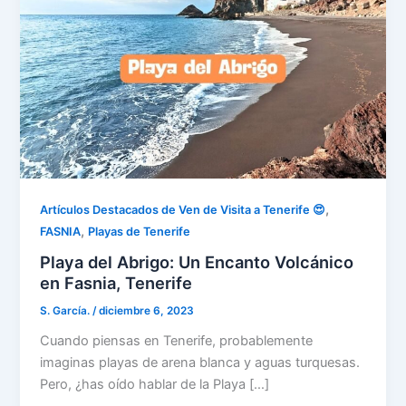
,
Artículos Destacados de Ven de Visita a Tenerife 😍
,
FASNIA
Playas de Tenerife
Playa del Abrigo: Un Encanto Volcánico
en Fasnia, Tenerife
S. García.
/
diciembre 6, 2023
Cuando piensas en Tenerife, probablemente
imaginas playas de arena blanca y aguas turquesas.
Pero, ¿has oído hablar de la Playa […]