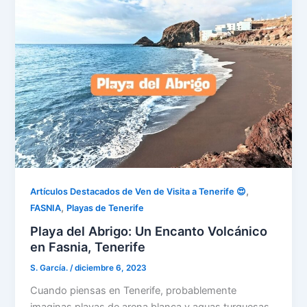
,
Artículos Destacados de Ven de Visita a Tenerife 😍
,
FASNIA
Playas de Tenerife
Playa del Abrigo: Un Encanto Volcánico
en Fasnia, Tenerife
S. García.
/
diciembre 6, 2023
Cuando piensas en Tenerife, probablemente