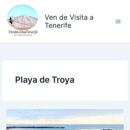
Ir
al
Ven de Visita a
contenido
Tenerife
Playa de Troya