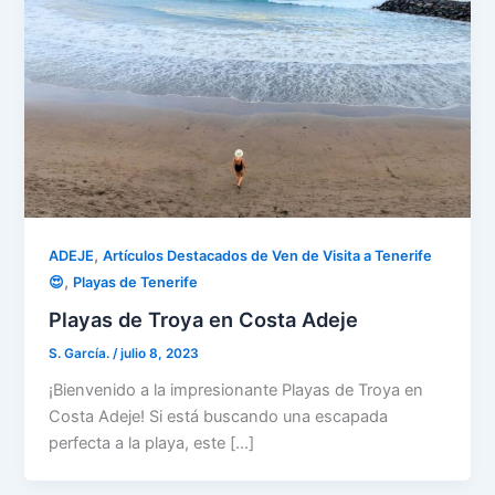
,
ADEJE
Artículos Destacados de Ven de Visita a Tenerife
,
😍
Playas de Tenerife
Playas de Troya en Costa Adeje
S. García.
/
julio 8, 2023
¡Bienvenido a la impresionante Playas de Troya en
Costa Adeje! Si está buscando una escapada
perfecta a la playa, este […]