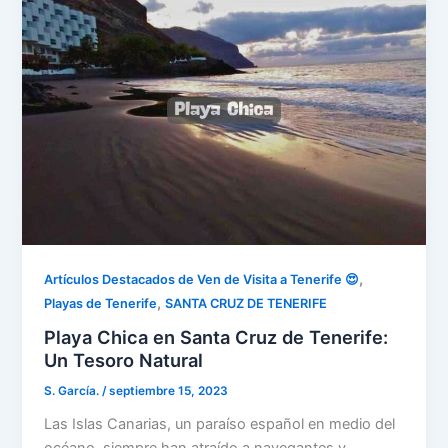
,
Artículos Destacados de Ven de Visita a Tenerife 😍
,
Playas de Tenerife
SANTA CRUZ DE TENERIFE
Playa Chica en Santa Cruz de Tenerife:
Un Tesoro Natural
S. García.
/
septiembre 15, 2023
Las Islas Canarias, un paraíso español en medio del