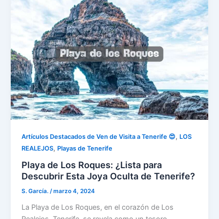
,
Artículos Destacados de Ven de Visita a Tenerife 😍
LOS
,
REALEJOS
Playas de Tenerife
Playa de Los Roques: ¿Lista para
Descubrir Esta Joya Oculta de Tenerife?
S. García.
/
marzo 4, 2024
La Playa de Los Roques, en el corazón de Los