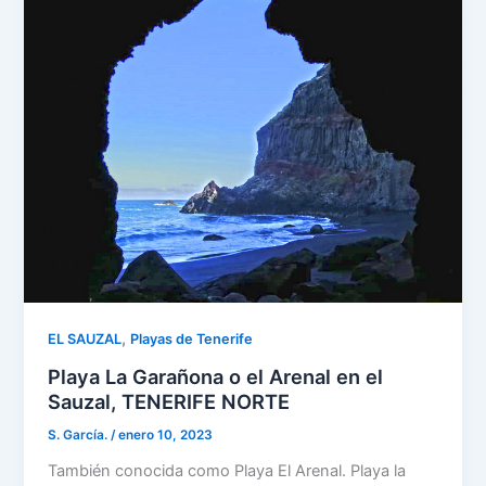
,
EL SAUZAL
Playas de Tenerife
Playa La Garañona o el Arenal en el
Sauzal, TENERIFE NORTE
S. García.
/
enero 10, 2023
También conocida como Playa El Arenal. Playa la