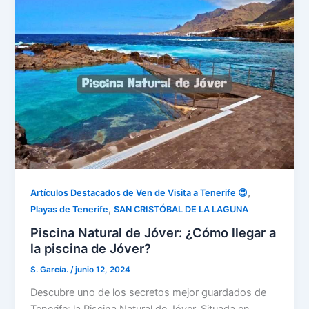
,
Artículos Destacados de Ven de Visita a Tenerife 😍
,
Playas de Tenerife
SAN CRISTÓBAL DE LA LAGUNA
Piscina Natural de Jóver: ¿Cómo llegar a
la piscina de Jóver?
S. García.
/
junio 12, 2024
Descubre uno de los secretos mejor guardados de