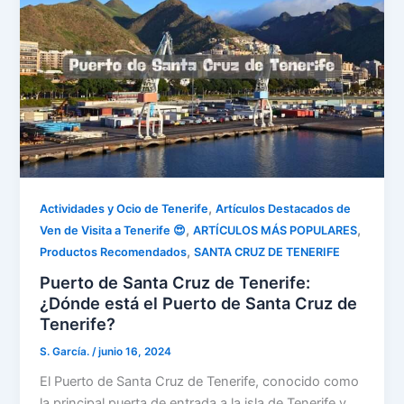
,
Actividades y Ocio de Tenerife
Artículos Destacados de
,
,
Ven de Visita a Tenerife 😍
ARTÍCULOS MÁS POPULARES
,
Productos Recomendados
SANTA CRUZ DE TENERIFE
Puerto de Santa Cruz de Tenerife:
¿Dónde está el Puerto de Santa Cruz de
Tenerife?
S. García.
/
junio 16, 2024
El Puerto de Santa Cruz de Tenerife, conocido como
la principal puerta de entrada a la isla de Tenerife y