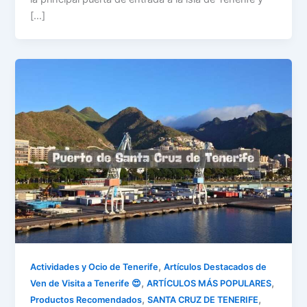
[…]
,
Actividades y Ocio de Tenerife
Artículos Destacados de
,
,
Ven de Visita a Tenerife 😍
ARTÍCULOS MÁS POPULARES
,
,
Productos Recomendados
SANTA CRUZ DE TENERIFE