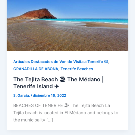
,
Artículos Destacados de Ven de Visita a Tenerife 😍
,
GRANADILLA DE ABONA
Tenerife Beaches
The Tejita Beach 🏖️ The Médano |
Tenerife Island ✈️
S. García.
/
diciembre 16, 2022
BEACHES OF TENERIFE 🏖️ The Tejita Beach La
Tejita beach is located in El Médano and belongs to
the municipality […]