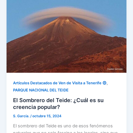
,
Artículos Destacados de Ven de Visita a Tenerife 😍
PARQUE NACIONAL DEL TEIDE
El Sombrero del Teide: ¿Cuál es su
creencia popular?
S. García.
/
octubre 15, 2024
El sombrero del Teide es uno de esos fenómenos